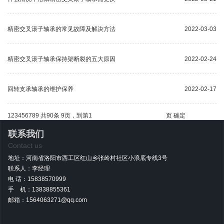
精密交叉滚子轴承的常见故障及解决方法
2022-03-03
精密交叉滚子轴承保持架断裂的五大原因
2022-02-24
回转支承轴承的维护保养
2022-02-17
1
2
3
4
5
6
7
8
9
共90条 9页，到第
页
确定
联系我们
Contact us
地址：河南省洛阳市西工区红山乡张岭村社区小浪底专线3号
联系人：李经理
电 话：15838570999
手 机：13838855361
邮箱：1564063271@qq.com