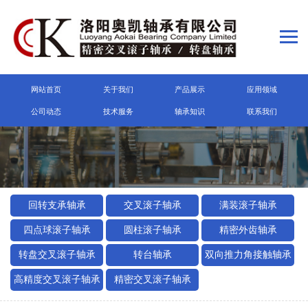
网站首页
关于我们
产品展示
应用领域
公司动态
技术服务
轴承知识
联系我们
回转支承轴承
交叉滚子轴承
满装滚子轴承
四点球滚子轴承
圆柱滚子轴承
精密外齿轴承
转盘交叉滚子轴承
转台轴承
双向推力角接触轴承
高精度交叉滚子轴承
精密交叉滚子轴承