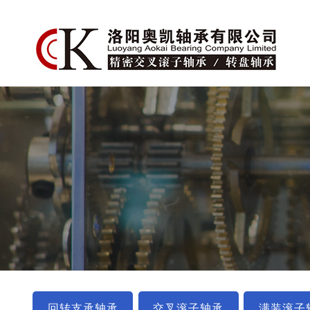
回转支承轴承
交叉滚子轴承
满装滚子