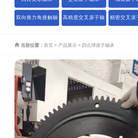
双向推力角接触轴
高精度交叉滚子轴
精密交叉滚
承
承
当前位置：
首页
>
产品展示
>
四点球滚子轴承