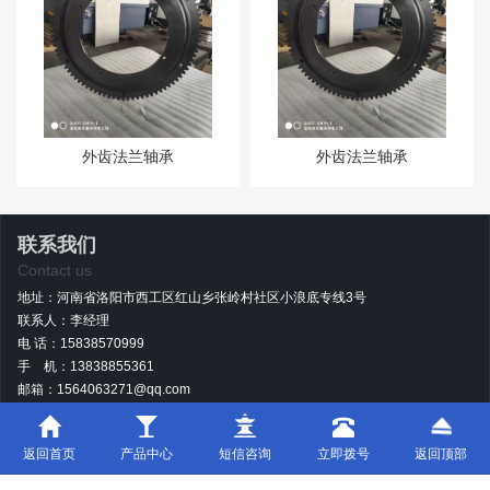
外齿法兰轴承
外齿法兰轴承
联系我们
Contact us
地址：河南省洛阳市西工区红山乡张岭村社区小浪底专线3号
联系人：李经理
电 话：15838570999
手 机：13838855361
邮箱：1564063271@qq.com
返回首页
产品中心
短信咨询
立即拨号
返回顶部
豫ICP备19032090号-1
版权所有 洛阳奥凯轴承厂
技术支持：青峰网络