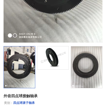
外齿四点球接触轴承
类别：
四点球滚子轴承