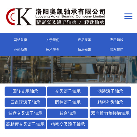
网站首页
关于我们
产品展示
应用领域
公司动态
技术服务
轴承知识
联系我们
回转支承轴承
交叉滚子轴承
满装滚子轴承
四点球滚子轴承
圆柱滚子轴承
精密外齿轴承
转盘交叉滚子轴承
转台轴承
双向推力角接触轴承
高精度交叉滚子轴承
精密交叉滚子轴承