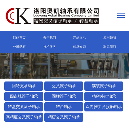
网站首页
关于我们
产品展示
应用领域
公司动态
技术服务
轴承知识
联系我们
回转支承轴承
交叉滚子轴承
满装滚子轴承
四点球滚子轴承
圆柱滚子轴承
精密外齿轴承
转盘交叉滚子轴承
转台轴承
双向推力角接触轴承
高精度交叉滚子轴承
精密交叉滚子轴承