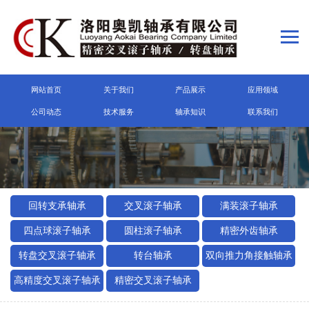
网站首页
关于我们
产品展示
应用领域
公司动态
技术服务
轴承知识
联系我们
回转支承轴承
交叉滚子轴承
满装滚子轴承
四点球滚子轴承
圆柱滚子轴承
精密外齿轴承
转盘交叉滚子轴承
转台轴承
双向推力角接触轴承
高精度交叉滚子轴承
精密交叉滚子轴承