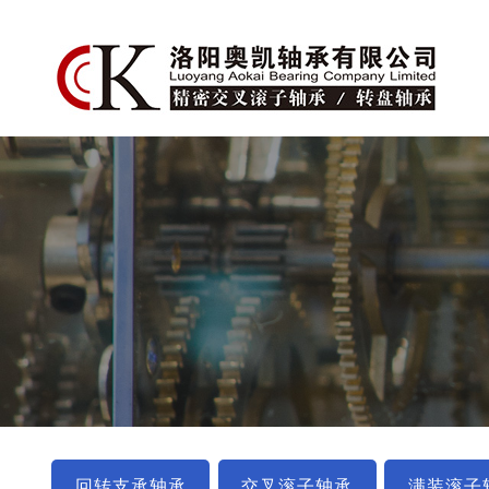
回转支承轴承
交叉滚子轴承
满装滚子